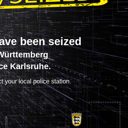
have been seized
-Württemberg
ce Karlsruhe.
t your local police station.