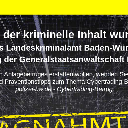
 der kriminelle Inhalt 
s Landeskriminalamt Baden-Wü
g der Generalstaatsanwaltschaft 
 Anlagebetruges erstatten wollen, wenden Sie s
nd Präventionstipps zum Thema Cybertrading-Be
polizei-bw.de - Cybertrading-Betrug